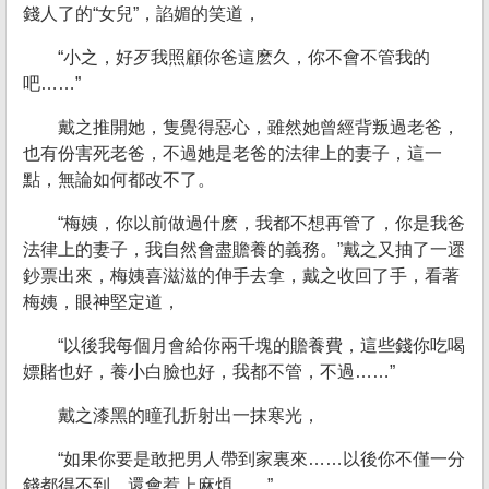
錢人了的“女兒”，諂媚的笑道，
“小之，好歹我照顧你爸這麽久，你不會不管我的
吧……”
戴之推開她，隻覺得惡心，雖然她曾經背叛過老爸，
也有份害死老爸，不過她是老爸的法律上的妻子，這一
點，無論如何都改不了。
“梅姨，你以前做過什麽，我都不想再管了，你是我爸
法律上的妻子，我自然會盡贍養的義務。”戴之又抽了一遝
鈔票出來，梅姨喜滋滋的伸手去拿，戴之收回了手，看著
梅姨，眼神堅定道，
“以後我每個月會給你兩千塊的贍養費，這些錢你吃喝
嫖賭也好，養小白臉也好，我都不管，不過……”
戴之漆黑的瞳孔折射出一抹寒光，
“如果你要是敢把男人帶到家裏來……以後你不僅一分
錢都得不到，還會惹上麻煩……”