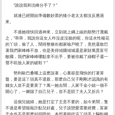
“誰說我和沈峰分手了？”
就連已經開始準備數鈔票的矮小老太太都沒反應過
來。
不過她很快回過神來，立刻就上綱上線的順勢汙蔑戴
之，“乖乖，我說你這女人咋沒皮沒臉的呢，你這水性楊花
的丫頭，偷了人，鬧得整條街都家喻戶曉了，竟然還敢巴
著我們家峰峰不放，你是美得傾國傾城還是家財萬貫富可
敵國，我們家峰峰哪點拿不出手，要被你戴了綠帽子還一
聲不吭撿人家的破鞋？”
勢利歐巴桑嘴上這麽說著，心裏卻是飛快的打著算
盤，要是這丫頭真不退親，那麽自己兒子剛剛才認識的有
錢女人豈不是要黃了？萬一她去鬧，人家千金小姐一個不
開心了，一腳踹了自己兒子，豈不是賠了夫人又折兵？
這個兒媳婦，她是打定了主意不要的，如今來鬧，隻
不過是希望能敲詐點兒好處，兒子談戀愛需要經費，富家
千金也不是那麽好招呼的，本想著能從這丫頭手上騙點錢