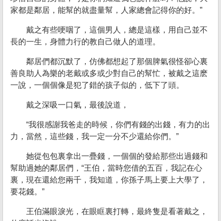
家都是鄰居，能幫的就盡量幫，人家總會記得你的好。”
戴之有些哽咽了，這個男人，總是這樣，用自己並不
長的一生，身體力行的教自己做人的道理。
鄰居們都沉默了，仿佛都想起了那個脾氣很怪卻心裏
善良助人為樂的老戴或多或少對自己的幫忙，被戴之這麽
一說，一個個像是犯了錯的孩子似的，低下了頭。
戴之深吸一口氣，最後說道，
“我很感謝我爸走的時候，你們有錢的出錢，有力的出
力，當然，這些錢，我一定一分不少還給你們。”
她從包包裏拿出一疊錢，一個個的發給那些出過錢和
幫助過她的鄰居們，“王伯，當時您借的五百，我記在心
裏，現在還給您兩千，我知道，你孫子馬上要上大學了，
要花錢。”
王伯滿眼淚光，在眼眶裏打轉，最終隻是看著戴之，