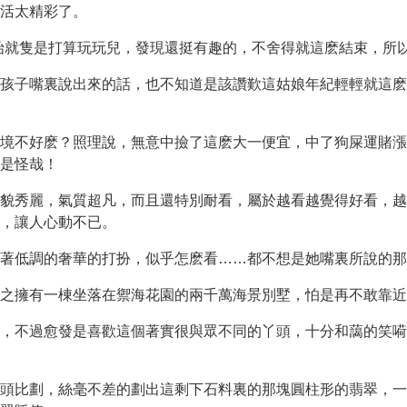
活太精彩了。
始就隻是打算玩玩兒，發現還挺有趣的，不舍得就這麽結束，所以
孩子嘴裏說出來的話，也不知道是該讚歎這姑娘年紀輕輕就這麽
境不好麽？照理說，無意中撿了這麽大一便宜，中了狗屎運賭漲
是怪哉！
貌秀麗，氣質超凡，而且還特別耐看，屬於越看越覺得好看，越
，讓人心動不已。
著低調的奢華的打扮，似乎怎麽看……都不想是她嘴裏所說的那
之擁有一棟坐落在禦海花園的兩千萬海景別墅，怕是再不敢靠近
，不過愈發是喜歡這個著實很與眾不同的丫頭，十分和藹的笑嗬
頭比劃，絲毫不差的劃出這剩下石料裏的那塊圓柱形的翡翠，一