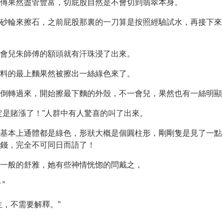
傅果然盡管豐富，切屁股自然是不會切到翡翠本身。
砂輪來擦石，之前屁股那裏的一刀算是按照經驗試水，再接下來
會兒朱師傅的額頭就有汗珠浸了出來。
料的最上麵果然被擦出一絲綠色來了。
料倒轉過來，開始擦最下麵的外殼，不一會兒，果然也有一絲明顯
定是賭漲了！”人群中有人驚喜的叫了出來。
基本上通體都是綠色，形狀大概是個圓柱形，剛剛隻是見了一點
錢，完全不可同日而語了！
一般的舒雅，她有些神情恍惚的問戴之，
”
生，不需要解釋。”