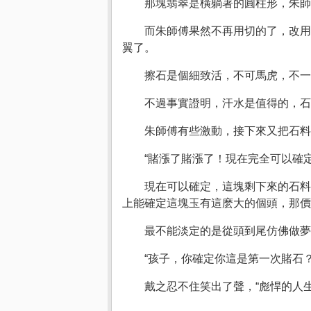
那塊翡翠是橫躺著的圓柱形，朱師
而朱師傅果然不再用切的了，改用
翼了。
擦石是個細致活，不可馬虎，不一
不過事實證明，汗水是值得的，石
朱師傅有些激動，接下來又把石
“賭漲了賭漲了！現在完全可以確
現在可以確定，這塊剩下來的石料
上能確定這塊玉有這麽大的個頭，那價
最不能淡定的是從頭到尾仿佛做夢
“孩子，你確定你這是第一次賭石？
戴之忍不住笑出了聲，“彪悍的人