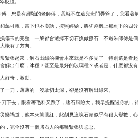
翠貶值。
師傅，您是有經驗的老師傅，我就不在這兒班門弄斧了，您看著解
和藹可親，當下也不廢話，按照經驗，將切割機上那剩下的四分
損傷玉的完整，一般都會選擇不切石換做擦石，不過朱師傅是個
大概有了方向。
常緊張起來，解石出綠的機會本來就是不多見了，特別還是看起
會解出什麽，冰種？甚至是最好的玻璃種？或者是，什麽都沒有
讓人好奇，激動。
了一刀，薄薄的，沒敢切太深，卻是沒有解出綠來。
一刀下去，眼看著毛料又跌了，賭石風險大，我早提醒過你的，待
幸災樂禍道，他本來就眼紅，此刻見這塊石頭似乎有很大變數，心
的，完全沒有一個賭石人的那種緊張與忐忑。