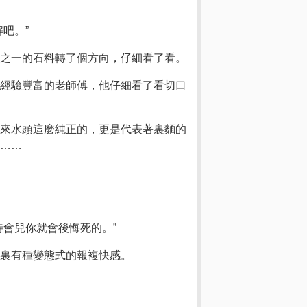
吧。”
之一的石料轉了個方向，仔細看了看。
經驗豐富的老師傅，他仔細看了看切口
來水頭這麽純正的，更是代表著裏麵的
……
會兒你就會後悔死的。”
裏有種變態式的報複快感。