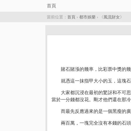
首頁
當前位置：
首頁
›
都市娛樂
› 《
風流財女
》
賭石賭漲的幾率，比彩票中獎的幾
就憑這一抹指甲大小的玉，這塊石
大家都沉浸在最初的驚訝和不可思
當於一分錢都沒花。剛才他們還在那冷
而最先反應過來的是一個黑瘦的廣
兩百萬，一塊完全沒有本錢的石頭