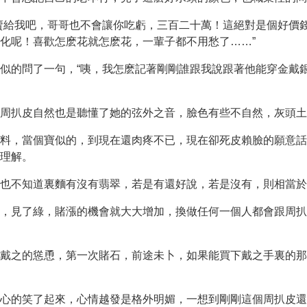
賣給我吧，哥哥也不會讓你吃虧，三百二十萬！這絕對是個好價
化呢！喜歡怎麽花就怎麽花，一輩子都不用愁了……”
似的問了一句，“咦，我怎麽記著剛剛誰跟我說跟著他能穿金戴
周扒皮自然也是聽懂了她的弦外之音，臉色有些不自然，灰頭土
料，當個寶似的，到現在還肉疼不已，現在卻死皮賴臉的願意話
理解。
誰也不知道裏麵有沒有翡翠，若是有還好說，若是沒有，則相當於
，見了綠，賭漲的機會就大大增加，換做任何一個人都會跟周扒
戴之的慫恿，第一次賭石，前途未卜，如果能買下戴之手裏的那
心的笑了起來，心情越發是格外明媚，一想到剛剛這個周扒皮還