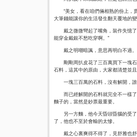
“美女，看在咱們倆相熟的份上，
大筆錢能讓你的生活發生翻天覆地的變
戴之微微彎起了嘴角，裝作失憶了
能穿金戴銀不愁吃穿啊。”
戴之明嘲暗諷，意思再明白不過。
剛剛周扒皮花了三百萬買下一塊石
石料，這其中的原由，大家都清楚並且
一塊三百萬的石料，沒有解開，
而已經解開的石料就完全不一樣了
麵子的，當然是鈔票最重要。
另一方麵，他今天昏頭昏腦的受了
了，他也不至於會輸的太慘。
戴之心裏爽得不得了，見舒雅也舒