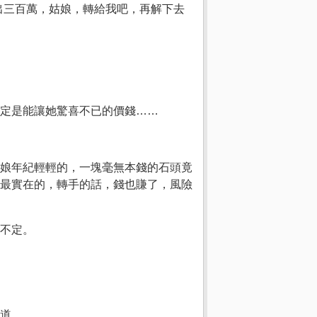
出三百萬，姑娘，轉給我吧，再解下去
定是能讓她驚喜不已的價錢……
娘年紀輕輕的，一塊毫無本錢的石頭竟
最實在的，轉手的話，錢也賺了，風險
不定。
道，