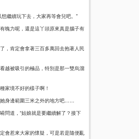
想繼續玩下去，大家再等會兒吧。”
有魄力呢，還是這丫頭原來真是腦子有
了，肯定會拿著三百多萬回去抱著人民
看越被吸引的極品，特別是那一雙烏溜
種家境不好的樣子啊！
她身邊範圍三米之外的地方吧……
嗬問道，“姑娘就是要繼續解了？接下
定會惹來大家的懷疑，可是若是隨便亂