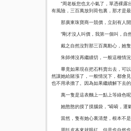
“周老板您也太小氣了，單憑裸露
有風險，三百萬放到荷包裏，那才是最
那廣東珠寶商一競價，立刻有人開
“剛才沒人叫價，我第一個叫，自
戴之自然沒對那三百萬動心，她隻
朱師傅沒再繼續切，一般這種情況
畢竟如果現在把石料賣出去，可以
然讓她給賭漲了，一般情況下，都會見
也不用承擔了。因為如果繼續解下去的
萬一隻是這表麵上一點上等綠色呢
她憨憨的摸了摸腦袋，“嗬嗬，運氣
當然，隻有她心裏清楚，根本不是
周扒皮本來就眼紅，但是也自然也