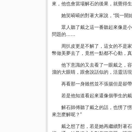
來，他也會當場解石的後果，就覺得生
她笑嗬嗬的對著大家說，“我一開
眾人聽了戴之這一番聽起來像是小
問題的……
周扒皮更是不解了，這女的不是家
幣做美夢去了，竟然一點都不心動，真
他下意識的又去看了一眼戴之，容
溜的大眼睛，跟會說話似的，活靈活現
再看那一身雖然並不張揚但是卻帶
若是他知道看起來還像個學生的戴
解石師傅聽了戴之的話，也愣了愣
來怎麽解呢？”
戴之想了想，若是她再繼續對著石