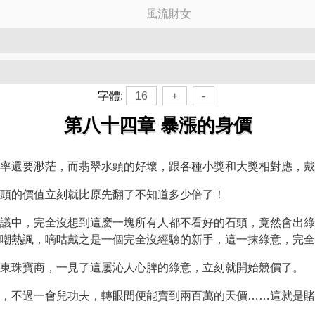
風流財女
字體:
16
+
-
第八十四章 暴漲的身價
率還要渺茫，而翡翠水頭的好壞，跟各種小獎和大獎相對應，戴
頭的價值立刻就比原先翻了不知道多少倍了！
議中，完全沒想到這麽一塊所有人都不看好的石頭，竟然會出綠
嘲熱諷，嘀咕戴之是一個完全沒經驗的新手，這一抹綠意，完全
東珠寶商，一見了這屢沁人心脾的綠意，立刻就開始競價了。
，不過一會兒功夫，轉眼間便能賣到兩百萬的天價……這就是賭