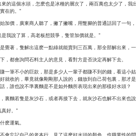
出來的這個水頭，怎麽也是冰種的層次了，兩百萬也太少了，我
實在的。”
始加價，廣東商人聽了，撇了撇嘴，用蹩腳的普通話回了一句，
然是我說了算，高老板想競爭，隻管加價就是。”
是覺著，隻解出這麽一點綠就能賣到三百萬，那全部解出來，一
下，都會詢問石料主人的意見，看對方是否決定再解下去。
賺一筆不小的巨款，那是多少人一輩子都賺不到的錢，看這小姑
好就收的，畢竟就像剛剛那人說的，錢放到自己荷包裏，那才是
話，誰也說不準裏麵是不是如外麵所表現出來的那樣好水頭？
，裏麵若隻是灰沙石，或者再接下去，就灰沙石也解不出來也說
真好。”
什麽運氣。
不會忘記自己的老本行，見了這麽好水頭的顏色，也職業性的問