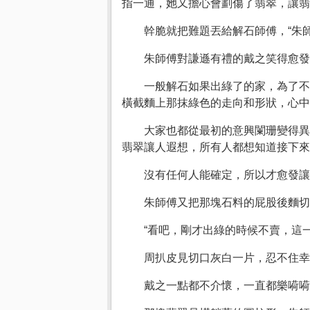
指一通，她又擔心會劃傷了翡翠，讓翡
幹脆就把難題丟給解石師傅，“朱
朱師傅對謙遜有禮的戴之笑得愈發
一般解石如果出綠了的家，為了不
橫截麵上那抹綠色的走向和形狀，心中
大家也都從最初的意興闌珊變得異
翡翠讓人遐想，所有人都想知道接下來
沒有任何人能確定，所以才愈發
朱師傅又把那塊石料的屁股後麵切
“看吧，剛才出綠的時候不賣，這
周扒皮見切口灰白一片，忍不住
戴之一點都不介懷，一直都樂嗬嗬