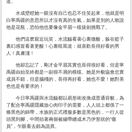
道。
水成壁瞪她一眼沒有自己也忍不住笑起來，他就是明
白寧禹疆的意思所以才沒有真的生氣，如果是別的人敢說
他是花瓶，恐怕他也要像金平眉一樣拔劍挑戰了。
他們這麽親近玩笑，水流觴看著心裏微酸，躲在籃子
裏幻感冒看著更酸！心裏暗罵道：就喜歡長得好看的男
人！真膚淺！
他卻忘記了，剛才金平眉其實也長得很好看，但是寧
禹疆由始至終都是一副很不屑的模樣。她是外貌協會忠實
成員不錯，但是腦殘的，長得再好看，她也不愛！她對美
色也是有要求的！
今日寧禹疆與水流觴都以易形術改換成普通容貌，為
了配合寧禹疆隱藏放心肉印子的需要，人人頭上都係了一
條黑色的錦帶，水族的正式禮服多數是黑色的，一行人從
頭黑到腳，中間抬著兩個被繃帶纏成木乃伊形狀的“傷
員”，乍眼看去頗為詭異。