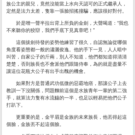
族公主的親兒，竟然沒能當上水向天認可的正式繼承人，
定然是法力太差，隻靠一張臉招搖撞騙，應該很好對付。
於是噌一聲半拉出背上所負的金劍，大聲喝道：“我也
不來聽你的狡辯，我們手底下見真章吧！”
這個拔劍待發的姿勢他練習了很久，自認無論從哪個
角度看姿態都一般的瀟灑俊逸。他的手下一見，人人暗中
叫苦，自家公子的斤兩，別人不知道，他們都知道得清清
楚楚，否則族長也不會派他們跟隨侍奉，為的就是盡量不
讓這位花瓶大公子有出手出醜的機會。
如果對方是普通武功低微的惡霸地痞，那讓公子上去
教訓一下沒關係，問題麵前這個是水族青年一輩的第二強
手，就算法力隻有水流觴的一半，也足以輕易把他們公子
打趴下。
更重要的是，金平眉是金族的未來族長，他丟得起這
個臉，金族丟不起這個臉。