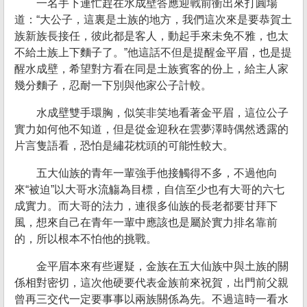
一名手下連忙趕在水成壁答應迎戰前衝出來打圓場
道：“大公子，這裏是土族的地方，我們這次來是要恭賀土
族新族長接任，彼此都是客人，動起手來未免不雅，也太
不給土族上下麵子了。”他這話不但是提醒金平眉，也是提
醒水成壁，希望對方看在同是土族賓客的份上，給主人家
幾分麵子，忍耐一下別與他家公子計較。
水成壁雙手環胸，似笑非笑地看著金平眉，這位公子
實力如何他不知道，但是從金迎秋在雲夢澤時偶然透露的
片言隻語看，恐怕是繡花枕頭的可能性較大。
五大仙族的青年一輩強手他接觸得不多，不過他向
來“被迫”以大哥水流觴為目標，自信至少也有大哥的六七
成實力。而大哥的法力，連很多仙族的長老都要甘拜下
風，想來自己在青年一輩中應該也是屬於實力排名靠前
的，所以根本不怕他的挑戰。
金平眉本來有些遲疑，金族在五大仙族中與土族的關
係相對密切，這次他硬要代表金族前來祝賀，出門前父親
曾再三交代一定要事事以兩族關係為先。不過這時一看水