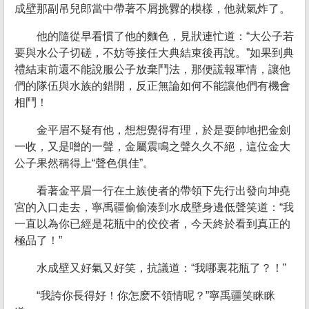
成壁那副吊兒郎當中帶著不屑挑釁的模樣，他就氣炸了。
他的隨從早看慣了他的麵色，見狀連忙道：“大公子若
要與水公子切磋，不妨等接任大典結束後再說。”如果到典
禮結束前還不能說服公子放棄鬥法，那便謊報軍情，讓他
們的隊伍與水族的錯開，反正無論如何不能讓他們有機會
相鬥！
金平眉不疑有他，想想覺得有理，於是耍帥地把金劍
一收，又是噌的一聲，金屬震鳴之聲久久不絕，這位金大
公子果然稱得上“聲色俱佳”。
看著金平眉一行在土族使者的帶領下先行出發向坤堯
宮的入口走去，寧禹疆偷偷湊到水成壁身邊低聲笑道：“我
一直以為你已經是花瓶中的佼佼者，今天終於看到真正的
極品了！”
水成壁又好氣又好笑，抗議道：“我哪裏花瓶了？！”
“我誇你長得好！你怎麽不領情呢？”寧禹疆笑眯眯