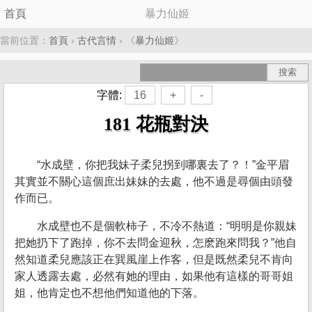
首頁
暴力仙姬
當前位置：
首頁
›
古代言情
› 《
暴力仙姬
》
字體:
16
+
-
181 花瓶對決
“水成壁，你把我妹子柔兒拐到哪裏去了？！”金平眉
其實並不關心這個庶出妹妹的去處，他不過是尋個由頭發
作而已。
水成壁也不是個軟柿子，不冷不熱道：“明明是你親妹
把她扔下了跑掉，你不去問金迎秋，怎麽跑來問我？”他自
然知道柔兒應該正在巽風崖上作客，但是既然柔兒不肯向
家人透露去處，必然有她的理由，如果他有這樣的哥哥姐
姐，他肯定也不想他們知道他的下落。