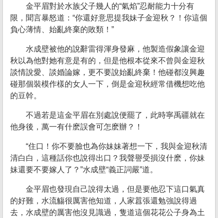
金平眉對於水族父子幾人的“氣焰”忍耐能力十分有
限，聞言暴怒道：“你還好意思提我妹子金迎秋？！你這個
負心薄情、始亂終棄的敗類！”
水成壁被他的說辭雷得渾身發麻，他製造假象讓金迎
秋以為他對她有意是有的，但是他根本從來不曾與金迎秋
談情說愛、談婚論嫁，更不要說始亂終棄！他碰都沒興趣
碰那個裝模作樣的女人一下，倒是金迎秋經常借機想吃他
的豆幹。
不過若是這金平眉在別處說便罷了，此時寧禹疆就在
他身後，萬一有什麽誤會可怎麽辦？！
“住口！你不要臉也為你妹妹著想一下，我與金迎秋清
清白白，這種話你也說得出口？我聲譽受損沒什麽，你妹
妹還要不要嫁人了？”水成壁“義正詞嚴”道。
金平眉也發現自己說得太過，但是要他忍下這口氣真
的好難，水流觴很厲害他知道，人家囂張還勉強說得過
去，水成壁的厲害他沒見識過，隻道這個花花公子身為土